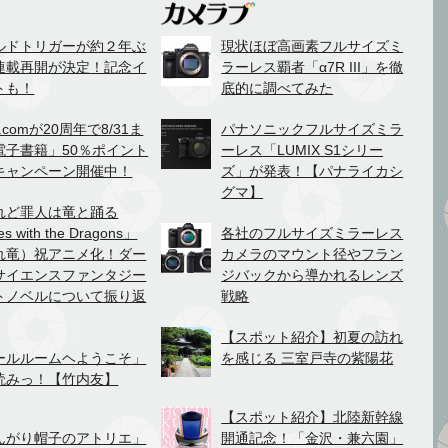
ルドトリガーが約２年ぶ
現状ほぼ高画素フルサイズミ
連載再開が決定！記念イ
ラーレス覇者「α7R III」を徹
トも！
底的に調べてみた
.comが20周年で8/31ま
パナソニックフルサイズミラ
電子書籍」50％ポイント
ーレス「LUMIX S1シリー
キャンペーン開催中！
ズ」が発表！【パナライカシ
グマ】
れど罪人は竜と踊る
es with the Dragons」
各社のフルサイズミラーレス
れ竜）祝アニメ化！ダー
カメラのマウント径やフラン
サイエンスファンタジー
ジバックから導かれるレンズ
トノベルについて振り返
戦略
【スポット紹介】初夏の訪れ
ールルームヘようこそ」
を感じる 三室戸寺の紫陽花
読みっ！【竹内友】
【スポット紹介】北陸新幹線
んがり帽子のアトリエ」
開通記念！「金沢・兼六園」