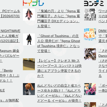
て、PCゲームを
「鬼滅の刃」より『figma 竈
ワー
026/07/31
門禰豆子』さらに『figma 竈
りの
門禰豆子 DXエディション』
ベン
も登場！
、NIGHTWAVE
DMM
かんたん攻略ガ
「Ghost of Tsushima」の主
で「
/12/21追記】
人公 境井仁が『figma Ghost
還元
of Tsushima 境井仁』となっ
agnum 錬金
「さ
て登場！
たパズルゲー
Danc
！
【レビュー】クレオス Mr.ス
（さ
ーパーブース コンパクトは快
クな
『Bento
適にエアブラシ塗装できるの
ライ
が販売中！久しぶ
か？
る
ドル！！
ねんどろいどの自立と省スペ
「ボ
BLE
ース化をお助け！『ねんどろ
一巻
いど イーゼル』『ねんどろい
hers」が無料配
どどーる イーゼル』が発売！
「と