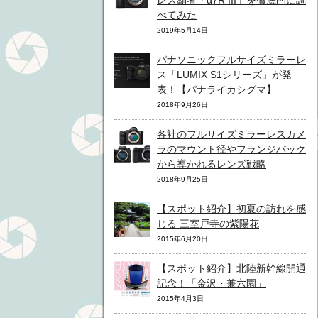
レス覇者「α7R III」を徹底的に調
べてみた
2019年5月14日
パナソニックフルサイズミラーレ
ス「LUMIX S1シリーズ」が発
表！【パナライカシグマ】
2018年9月26日
各社のフルサイズミラーレスカメ
ラのマウント径やフランジバック
から導かれるレンズ戦略
2018年9月25日
【スポット紹介】初夏の訪れを感
じる 三室戸寺の紫陽花
2015年6月20日
【スポット紹介】北陸新幹線開通
記念！「金沢・兼六園」
2015年4月3日