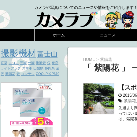
カメラや写真についてのニュースや情報をご紹介します
ホーム
ニュース
撮影機材
富士山
HOME
>
紫陽花
京都
ニコン
三脚
一脚
佛隆寺
桜
奈良
「 紫陽花 」 
ライトアップ
スマホ
山梨県
静岡県
金
沢
紫陽花
寺
コンデジ
COOLPIX P310
【スポ
2015/0
紫陽花
先週より
ってはい
は、紫陽花