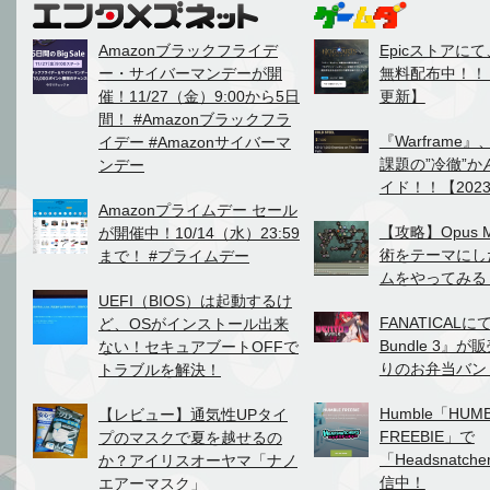
Amazonブラックフライデ
Epicストアに
ー・サイバーマンデーが開
無料配布中！！【2
催！11/27（金）9:00から5日
更新】
間！ #Amazonブラックフラ
『Warframe』
イデー #Amazonサイバーマ
課題の”冷徹”
ンデー
イド！！【2023
Amazonプライムデー セール
【攻略】Opus M
が開催中！10/14（水）23:59
術をテーマにし
まで！ #プライムデー
ムをやってみる
UEFI（BIOS）は起動するけ
FANATICALにて
ど、OSがインストール出来
Bundle 3』
ない！セキュアブートOFFで
りのお弁当バン
トラブルを解決！
Humble「HUM
【レビュー】通気性UPタイ
FREEBIE」で
プのマスクで夏を越せるの
「Headsnatc
か？アイリスオーヤマ「ナノ
信中！
エアーマスク」