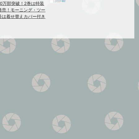
40万部突破！2巻は特装
発売！モーニング・ツー
号は着せ替えカバー付き