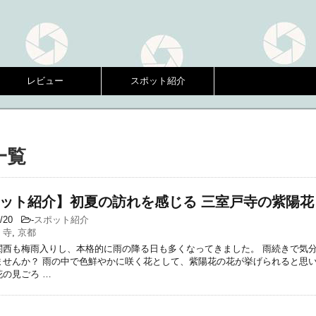
！
レビュー
スポット紹介
一覧
ット紹介】初夏の訪れを感じる 三室戸寺の紫陽花
6/20
-
スポット紹介
,
寺
,
京都
関西も梅雨入りし、本格的に雨の降る日も多くなってきました。 雨続きで気
ませんか？ 雨の中で色鮮やかに咲く花として、紫陽花の花が挙げられると思い
の見ごろ …