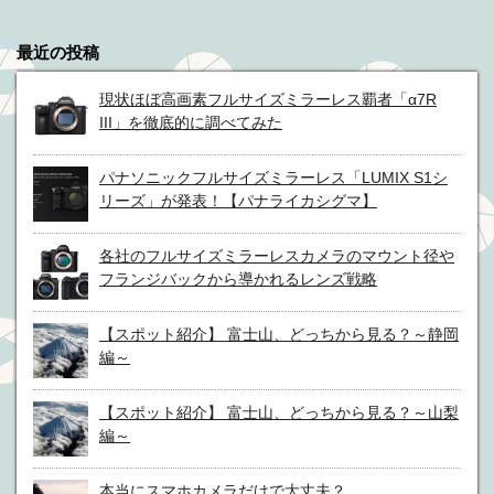
最近の投稿
現状ほぼ高画素フルサイズミラーレス覇者「α7R
III」を徹底的に調べてみた
パナソニックフルサイズミラーレス「LUMIX S1シ
リーズ」が発表！【パナライカシグマ】
各社のフルサイズミラーレスカメラのマウント径や
フランジバックから導かれるレンズ戦略
【スポット紹介】 富士山、どっちから見る？～静岡
編～
【スポット紹介】 富士山、どっちから見る？～山梨
編～
本当にスマホカメラだけで大丈夫？