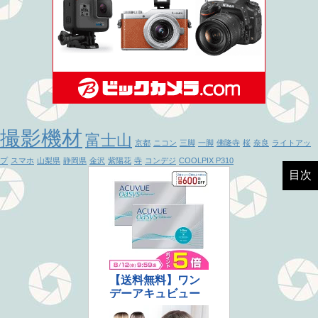
撮影機材
富士山
京都
ニコン
三脚
一脚
佛隆寺
桜
奈良
ライトアッ
プ
スマホ
山梨県
静岡県
金沢
紫陽花
寺
コンデジ
COOLPIX P310
目次